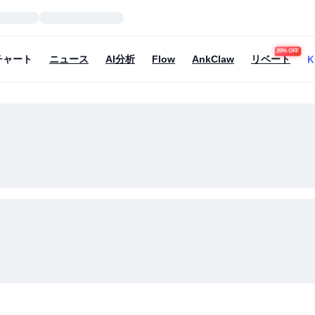
20% OFF
K
チャート
ニュース
AI分析
Flow
AnkClaw
リベート