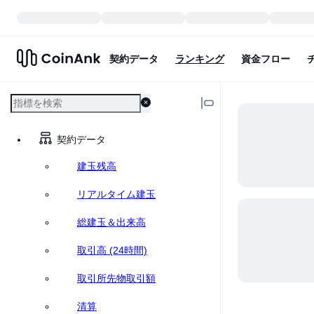
契約データ
ランキング
資金フロー
契約データ
建玉残高
リアルタイム建玉
総建玉＆出来高
取引高 (24時間)
取引所先物取引額
清算