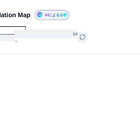
dation Map
AIによる分析
1d