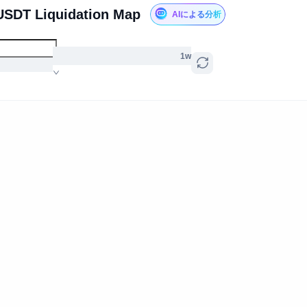
USDT Liquidation Map
AIによる分析
1w