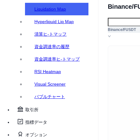
Binance/F
Liquidation Map
Hyperliquid Liq Map
Binance/FUSDT
清算ヒ-トマッフ
資金調達率の履歴
資金調達率ヒ-トマップ
RSI Heatmap
Visual Screener
バブルチャート
取引所
指標データ
オプション