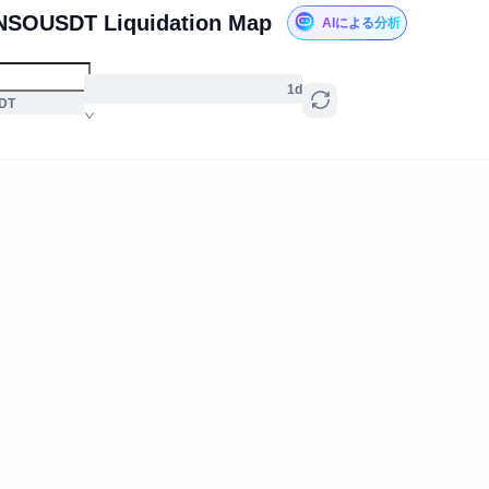
NSOUSDT Liquidation Map
AIによる分析
1d
DT