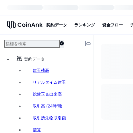
契約データ
ランキング
資金フロー
契約データ
建玉残高
リアルタイム建玉
総建玉＆出来高
取引高 (24時間)
取引所先物取引額
清算