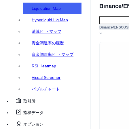
Binance/E
Liquidation Map
Hyperliquid Liq Map
Binance/ENSOUS
清算ヒ-トマッフ
資金調達率の履歴
資金調達率ヒ-トマップ
RSI Heatmap
Visual Screener
バブルチャート
取引所
指標データ
オプション