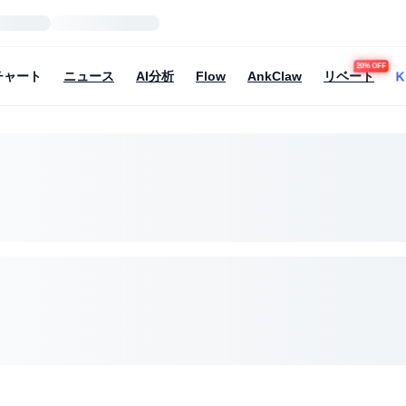
20% OFF
K
チャート
ニュース
AI分析
Flow
AnkClaw
リベート