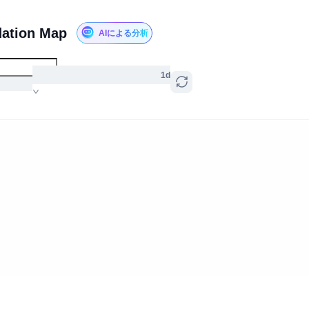
dation Map
AIによる分析
1d