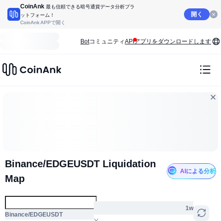
CoinAnk
最も信頼できる暗号通貨データ分析プラ
開く
ットフォーム！
CoinAnk APPで開く
Bot
コミュニティ
API
アプリをダウンロードします
Binance/EDGEUSDT Liquidation
AIによる分析
Map
1w
Binance/EDGEUSDT