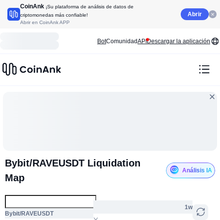
CoinAnk
¡Su plataforma de análisis de datos de
Abrir
criptomonedas más confiable!
Abrir en CoinAnk APP
Bot
Comunidad
API
Descargar la aplicación
Bybit/RAVEUSDT Liquidation
Análisis IA
Map
1w
Bybit/RAVEUSDT