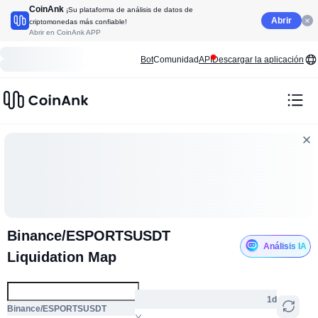
CoinAnk
¡Su plataforma de análisis de datos de
Abrir
criptomonedas más confiable!
Abrir en CoinAnk APP
Bot
Comunidad
API
Descargar la aplicación
Binance/ESPORTSUSDT
Análisis IA
Liquidation Map
1d
Binance/ESPORTSUSDT