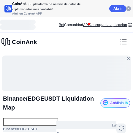
CoinAnk
¡Su plataforma de análisis de datos de
Abrir
criptomonedas más confiable!
Abrir en CoinAnk APP
Bot
Comunidad
API
Descargar la aplicación
Binance/EDGEUSDT Liquidation
Análisis IA
Map
1w
Binance/EDGEUSDT