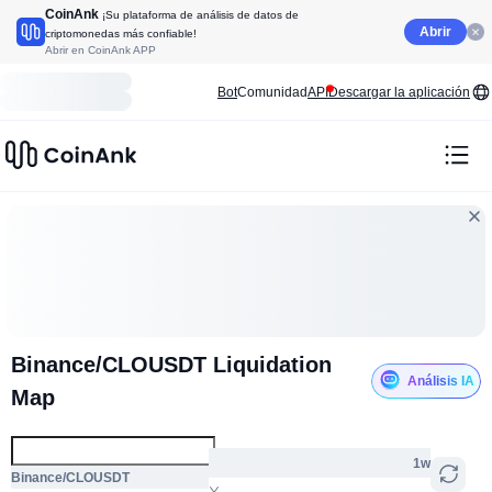
CoinAnk
¡Su plataforma de análisis de datos de
Abrir
criptomonedas más confiable!
Abrir en CoinAnk APP
Bot
Comunidad
API
Descargar la aplicación
Binance/CLOUSDT Liquidation
Análisis IA
Map
1w
Binance/CLOUSDT