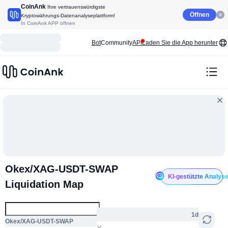
CoinAnk
Ihre vertrauenswürdigste
Öffnen
Kryptowährungs-Datenanalyseplattform!
In CoinAnk APP öffnen
Bot
Community
API
Laden Sie die App herunter
Okex/XAG-USDT-SWAP
KI-gestützte Analys
Liquidation Map
1d
Okex/XAG-USDT-SWAP