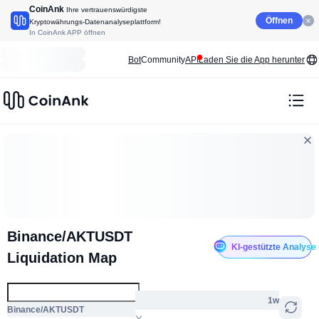
CoinAnk
Ihre vertrauenswürdigste
Öffnen
Kryptowährungs-Datenanalyseplattform!
In CoinAnk APP öffnen
Bot
Community
API
Laden Sie die App herunter
Binance/AKTUSDT
KI-gestützte Analyse
Liquidation Map
1w
Binance/AKTUSDT