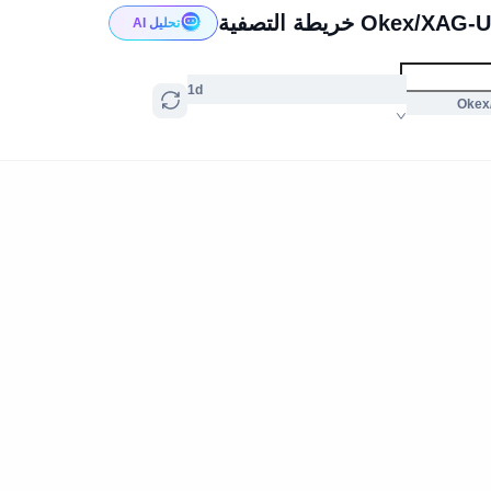
Oke خريطة التصفية
تحليل AI
1d
Okex