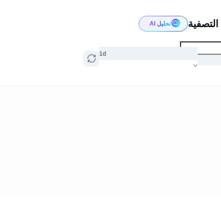
تحليل AI
1d