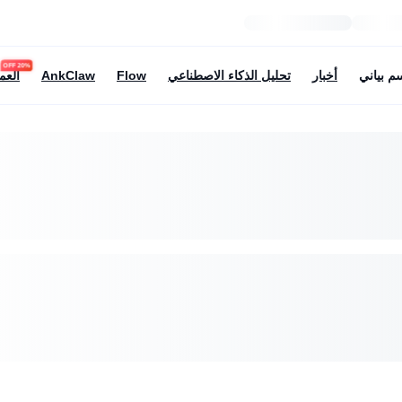
20% OFF
م بياني
أخبار
تحليل الذكاء الاصطناعي
Flow
AnkClaw
العم