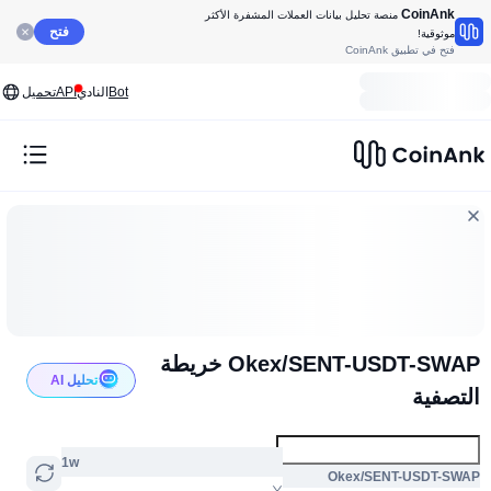
CoinAnk
منصة تحليل بيانات العملات المشفرة الأكثر
فتح
موثوقية!
فتح في تطبيق CoinAnk
Bot
النادي
API
تحميل
Okex/SENT-USDT-SWAP خريطة
تحليل AI
التصفية
1w
Okex/SENT-USDT-SWAP