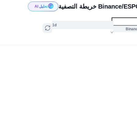
Bina خريطة التصفية
تحليل AI
1d
Binan