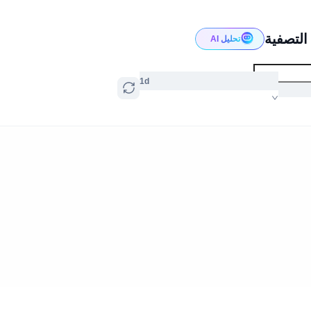
تحليل AI
1d