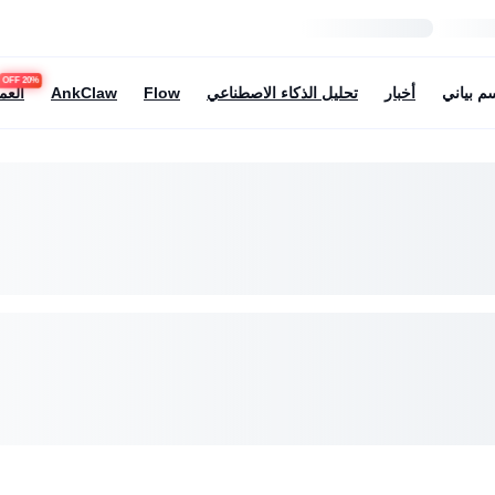
20% OFF
م بياني
أخبار
تحليل الذكاء الاصطناعي
Flow
AnkClaw
العم