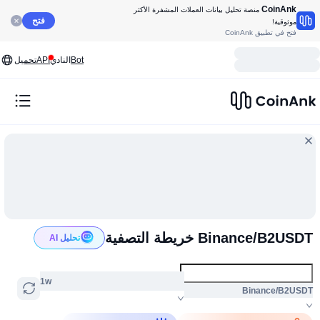
CoinAnk
منصة تحليل بيانات العملات المشفرة الأكثر
فتح
موثوقية!
فتح في تطبيق CoinAnk
Bot
النادي
API
تحميل
Binance/B2USDT خريطة التصفية
تحليل AI
1w
Binance/B2USDT